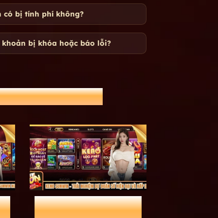
 nhớ
 có bị tính phí không?
i khoản bị khóa hoặc báo lỗi?
i lâu dài giữa hàng nghìn
NWIN
toàn cầu
g của trò chơi tuyệt đối
 nhiên
t 2026
ợc các rủi ro về lừa đảo
 mã
Keno Sunwin – Trải
ụng danh tiếng của cổng
ật
Nghiệm Dự Đoán Số Hiện
ác thực. Đội ngũ kỹ thuật