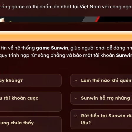
cổng game có thị phần lớn nhất tại Việt Nam với công ngh
I ĐÁP THẮC MẮC VÀ HƯỚNG DẪN TRẢI
tin về hệ thống
game Sunwin
, giúp người chơi dễ dàng n
quy trình nạp rút sòng phẳng và bảo mật tài khoản
Sunwi
hay không?
Làm thế nào khi quên
u tài khoản cược
Sunwin hỗ trợ những 
Rút tiền tại Sunwin d
hưng chưa thấy
lâu?