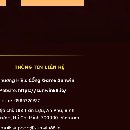
Đại Và Hấp Dẫn
g bị nhà mạng chặn.
 quyền cũng là phương án
 ưu hóa để đảm bảo tốc độ
nhất 2026
g game
THÔNG TIN LIÊN HỆ
ưu hóa trải nghiệm người
Thương Hiệu:
Cổng Game Sunwin
Website:
https://sunwin88.io/
Phone: 0985226332
m giác đẳng cấp như các
ịa chỉ: 188 Trần Lựu, An Phú, Bình
àng thao tác ngay từ lần
Trưng, Hồ Chí Minh 700000, Vietnam
 giác chân thực nhất.
Email:
support@sunwin88.io