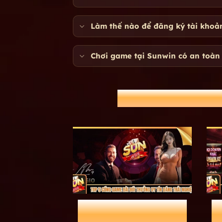
Quá
Làm thế nào để đăng ký tài khoả
Mức độ tin cậy c
Chơi game tại Sunwin có an toàn
Sự tin cậy là yếu tố tiê
đối thủ cạnh tranh khác.
BÀI
Loại giấy phép
Cơ quan
Isle of Man GSC
Đảo Ma
PAGCOR
Chính ph
BMM Testlabs
Tổ chức 
Cập nhật link
Việc truy cập đúng đư
nwin – Nghệ
Top 5 Cổng Game Bài Đổi
hoặc đánh cắp thông ti
Xếp Bài Và
Thưởng Uy Tín Đáng Trải
Mạ
game để trục lợi, vì vậy