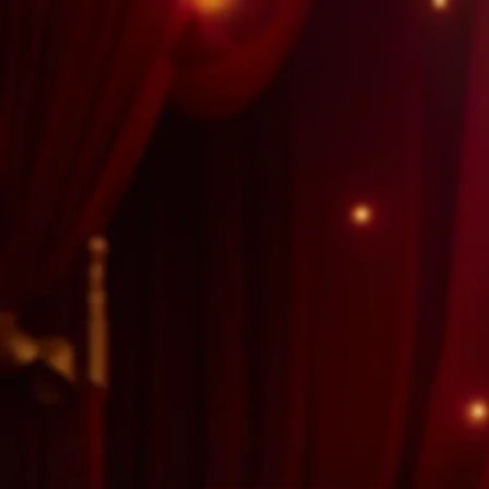
Bỏ
qua
nội
dung