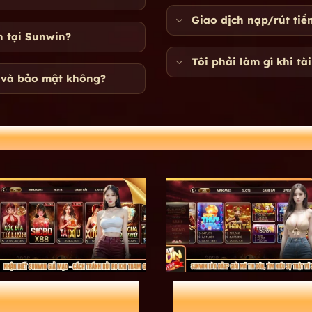
 trình hình thành của Sunwin gắn liền với những cột mốc đáng
Giao dịch nạp/rút tiền
n tại Sunwin?
ủa cổng game
Tôi phải làm gì khi tà
 và bảo mật không?
n quyết giúp cổng game bài đổi thưởng giữ chân người chơ
 VIẾT MỚI NHẤT TẠI CỔNG GAME SU
 cấp phép
Giá trị pháp lý
n
Chứng nhận hoạt động cá cược hợp pháp 
ủ Philippines
Giám sát tính minh bạch, đảm bảo công bằn
kiểm định độc lập
Xác nhận kết quả game là hoàn toàn ngẫu
 vào Sunwin chính chủ, uy tín nhấ
ờng dẫn chính thức của
Sunwin
giúp người chơi tránh đư
Nhận Biết Sunwin Giả
Sunwin Lừa Đảo? Giải
n cá nhân. Hiện nay, có rất nhiều website giả mạo lợi d
o – Cách Tránh Rủi Ro
tin đồn, tìm hiểu sự th
 anh em chỉ nên click vào các liên kết đã được hệ thống x