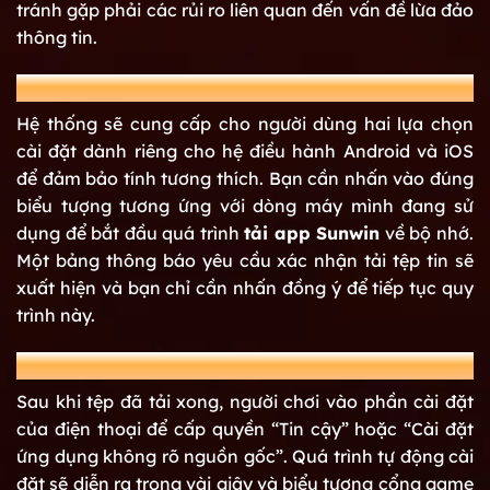
tránh gặp phải các rủi ro liên quan đến vấn đề lừa đảo
thông tin.
Bước 2
Hệ thống sẽ cung cấp cho người dùng hai lựa chọn
cài đặt dành riêng cho hệ điều hành Android và iOS
để đảm bảo tính tương thích. Bạn cần nhấn vào đúng
biểu tượng tương ứng với dòng máy mình đang sử
dụng để bắt đầu quá trình
tải app Sunwin
về bộ nhớ.
Một bảng thông báo yêu cầu xác nhận tải tệp tin sẽ
xuất hiện và bạn chỉ cần nhấn đồng ý để tiếp tục quy
trình này.
Bước 3
Sau khi tệp đã tải xong, người chơi vào phần cài đặt
của điện thoại để cấp quyền “Tin cậy” hoặc “Cài đặt
ứng dụng không rõ nguồn gốc”. Quá trình tự động cài
đặt sẽ diễn ra trong vài giây và biểu tượng cổng game