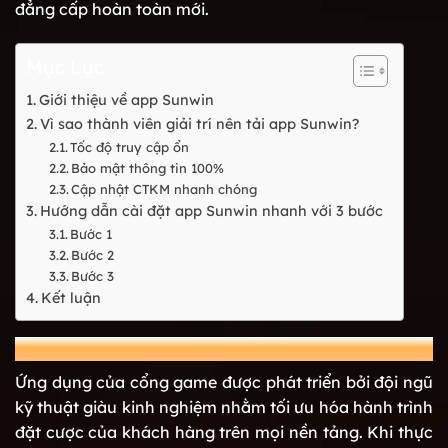
đẳng cấp hoàn toàn mới.
Mục Lục
Giới thiệu về app Sunwin
Vì sao thành viên giải trí nên tải app Sunwin?
Tốc độ truy cập ổn
Bảo mật thông tin 100%
Cập nhật CTKM nhanh chóng
Hướng dẫn cài đặt app Sunwin nhanh với 3 bước
Bước 1
Bước 2
Bước 3
Kết luận
Giới thiệu về app Sunwin
Ứng dụng của cổng game được phát triển bởi đội ngũ
kỹ thuật giàu kinh nghiệm nhằm tối ưu hóa hành trình
đặt cược của khách hàng trên mọi nền tảng. Khi thực