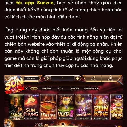
hiện
tải app Sunwin
, bạn sẽ nhận thấy giao diện
được thiết kế vô cùng tinh tế và tương thích hoàn hảo
với kích thước màn hình điện thoại.
Ứng dụng này được biết luôn mang đến sự tiện lợi
vượt trội khi tích hợp đầy đủ các tính năng hiện đại từ
phiên bản website vào thiết bị di động cá nhân. Phiên
bản này không chỉ đơn thuần là một công cụ chơi
game mà còn là giải pháp giúp người dùng khắc phục
triệt để tình trạng chặn truy cập từ các nhà mạng.