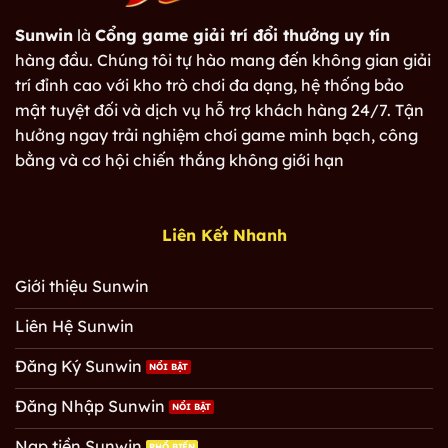
Sunwin
là
Cổng game giải trí đổi thưởng
uy tín
hàng đầu. Chúng tôi tự hào mang đến không gian giải
trí đỉnh cao với kho trò chơi đa dạng, hệ thống bảo
mật tuyệt đối và dịch vụ hỗ trợ khách hàng 24/7. Tận
hưởng ngay trải nghiệm chơi game minh bạch, công
bằng và cơ hội chiến thắng không giới hạn
Liên Kết Nhanh
Giới thiệu Sunwin
Liên Hệ Sunwin
Đăng Ký Sunwin
Đăng Nhập Sunwin
Nạp tiền Sunwin