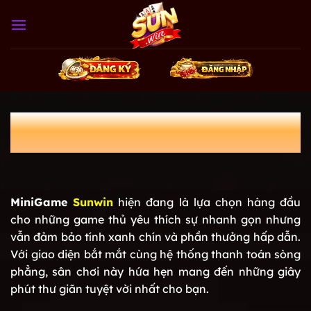
Bỏ
qua
nội
dung
MiniGame Sunwin – Sảnh Cược Đỉnh
Cao Nhận Thưởng Cực Lớn
MiniGame
Sunwin
hiện đang là lựa chọn hàng đầu
cho những game thủ yêu thích sự nhanh gọn nhưng
vẫn đảm bảo tính xanh chín và phần thưởng hấp dẫn.
Với giao diện bắt mắt cùng hệ thống thanh toán sòng
phẳng, sân chơi này hứa hẹn mang đến những giây
phút thư giãn tuyệt vời nhất cho bạn.