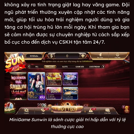
không xảy ra tình trạng giật lag hay văng game. Đội
ngũ phát triển thường xuyên cập nhật các tính năng
mới, giúp tối ưu hóa trải nghiệm người dùng và gia
tăng cơ hội trúng hũ lớn mỗi ngày. Khi tham gia bạn
sẽ cảm nhận được sự chuyên nghiệp từ cách sắp xếp
bố cục cho đến dịch vụ CSKH tận tâm 24/7.
MiniGame Sunwin là sảnh cược giải trí hấp dẫn với tỷ lệ
thưởng cực cao