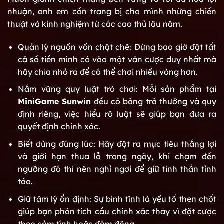
nhuận, anh em cần trang bị cho mình những chiến
thuật và kinh nghiệm từ các cao thủ lâu năm.
Quản lý nguồn vốn chặt chẽ: Đừng bao giờ đặt tất
cả số tiền mình có vào một ván cược duy nhất mà
hãy chia nhỏ ra để có thể chơi nhiều vòng hơn.
Nắm vững quy luật trò chơi: Mỗi sản phẩm tại
MiniGame Sunwin
đều có bảng trả thưởng và quy
định riêng, việc hiểu rõ luật sẽ giúp bạn đưa ra
quyết định chính xác.
Biết dừng đúng lúc: Hãy đặt ra mục tiêu thắng lợi
và giới hạn thua lỗ trong ngày, khi chạm đến
ngưỡng đó thì nên nghỉ ngơi để giữ tinh thần tỉnh
táo.
Giữ tâm lý ổn định: Sự bình tĩnh là yếu tố then chốt
giúp bạn phân tích cầu chính xác thay vì đặt cược
theo cảm tính hoặc đám đông.