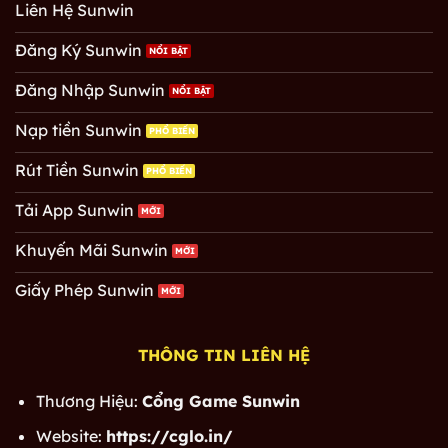
Liên Hệ Sunwin
Đăng Ký Sunwin
Đăng Nhập Sunwin
Nạp tiền Sunwin
Rút Tiền Sunwin
Tải App Sunwin
Khuyến Mãi Sunwin
Giấy Phép Sunwin
THÔNG TIN LIÊN HỆ
Thương Hiệu:
Cổng Game Sunwin
Website:
https://cglo.in/