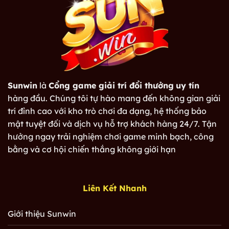
Sunwin
là
Cổng game giải trí đổi thưởng
uy tín
hàng đầu. Chúng tôi tự hào mang đến không gian giải
trí đỉnh cao với kho trò chơi đa dạng, hệ thống bảo
mật tuyệt đối và dịch vụ hỗ trợ khách hàng 24/7. Tận
hưởng ngay trải nghiệm chơi game minh bạch, công
bằng và cơ hội chiến thắng không giới hạn
Liên Kết Nhanh
Giới thiệu Sunwin