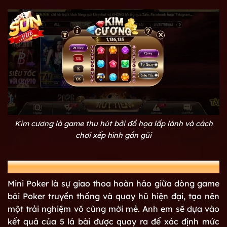
Kim cương là game thu hút bởi đồ họa lấp lánh và cách
chơi xếp hình gần gũi
Mini Poker
Mini Poker là sự giao thoa hoàn hảo giữa dòng game
bài Poker truyền thống và quay hũ hiện đại, tạo nên
một trải nghiệm vô cùng mới mẻ. Anh em sẽ dựa vào
kết quả của 5 lá bài được quay ra để xác định mức