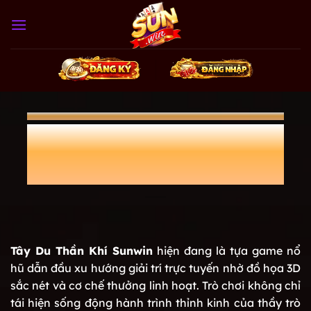
Bỏ
qua
nội
dung
SẢN PHẨM
Tây Du Thần Khí Sunwin – Siêu
Phẩm Nổ Hũ Đỉnh Cao Năm
2026
Tây Du Thần Khí Sunwin
hiện đang là tựa game nổ
hũ dẫn đầu xu hướng giải trí trực tuyến nhờ đồ họa 3D
sắc nét và cơ chế thưởng linh hoạt. Trò chơi không chỉ
tái hiện sống động hành trình thỉnh kinh của thầy trò