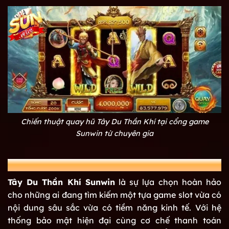
Chiến thuật quay hũ Tây Du Thần Khí tại cổng game
Sunwin từ chuyên gia
Tổng kết
Tây Du Thần Khí Sunwin
là sự lựa chọn hoàn hảo
cho những ai đang tìm kiếm một tựa game slot vừa có
nội dung sâu sắc vừa có tiềm năng kinh tế. Với hệ
thống bảo mật hiện đại cùng cơ chế thanh toán