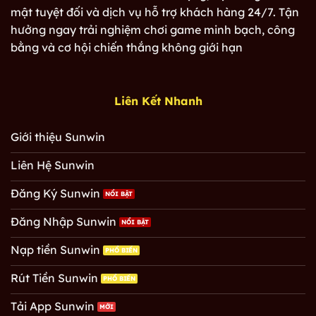
mật tuyệt đối và dịch vụ hỗ trợ khách hàng 24/7. Tận
hưởng ngay trải nghiệm chơi game minh bạch, công
bằng và cơ hội chiến thắng không giới hạn
Liên Kết Nhanh
Giới thiệu Sunwin
Liên Hệ Sunwin
Đăng Ký Sunwin
Đăng Nhập Sunwin
Nạp tiền Sunwin
Rút Tiền Sunwin
Tải App Sunwin