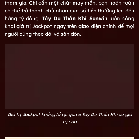
tham gia. Chỉ cần một chút may mắn, bạn hoàn toàn
có thể trở thành chủ nhân của số tiền thưởng lên đến
hàng tỷ đồng.
Tây Du Thần Khí Sunwin
luôn công
khai giá trị Jackpot ngay trên giao diện chính để mọi
người cùng theo dõi và săn đón.
Giá trị Jackpot khổng lồ tại game Tây Du Thần Khí có giá
trị cao