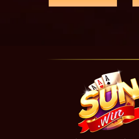
ơi Hay
Nghiệm
luôn bảo trì và cập nhật
Bên cạnh đó, việc sử dụ
tối ưu để duy trì kết nố
truy cập nhanh chóng ng
👉 Xem 
Những điểm nổ
Thành công của
Sunwin
dùng một cách toàn diện
Giao diện tinh tế
Giao diện của cổng gam
sòng bài tại Macau. Các
đầu truy cập. Hình ảnh 