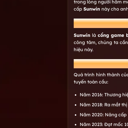
trong lòng người hâm mộ 
cấp
Sunwin
này cho an
Giới thiệu về
Sunwin
là
cổng game b
công tâm, chúng ta cần 
hiệu này.
Lịch sử hình thàn
Quá trình hình thành c
tuyến toàn cầu:
Năm 2016: Thương hiệ
Năm 2018: Ra mắt thị
Năm 2020: Nâng cấp h
Năm 2023: Đạt mốc 10