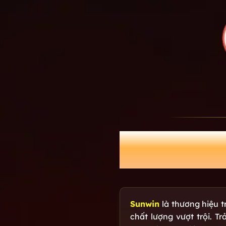
SUNWIN - LI
Sunwin
là thương hiệu t
chất lượng vượt trội. T