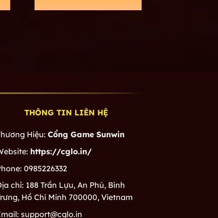
Đại Và Hấp Dẫn
g bị nhà mạng chặn.
 quyền cũng là phương án
 ưu hóa để đảm bảo tốc độ
nhất 2026
g game
THÔNG TIN LIÊN HỆ
ưu hóa trải nghiệm người
Thương Hiệu:
Cổng Game Sunwin
Website:
https://cglo.in/
Phone: 0985226332
m giác đẳng cấp như các
ịa chỉ: 188 Trần Lựu, An Phú, Bình
àng thao tác ngay từ lần
Trưng, Hồ Chí Minh 700000, Vietnam
 giác chân thực nhất.
Email:
support@cglo.in