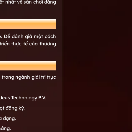
iết nhất về sân chơi đẳng
quan
ay. Để đánh giá một cách
triển thực tế của thương
trong ngành giải trí trực
eus Technology B.V.
ợt đăng ký.
a dạng.
háng.