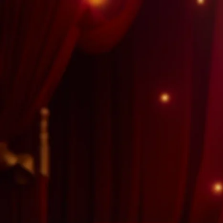
Bỏ
qua
nội
dung