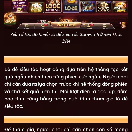
Yếu tố tốc độ khiến lô đề siêu tốc Sunwin trở nên khác
biệt
Cơ chế hoạt động
Lô đề siêu tốc hoạt động dựa trên hệ thống tạo kết
quả ngẫu nhiên theo từng phiên cực ngắn. Người chơi
chỉ cần đưa ra lựa chọn trước khi hệ thống đóng phiên
và chờ kết quả hiển thị. Mỗi lượt diễn ra độc lập, đảm
bảo tính công bằng trong quá trình tham gia lô đề
siêu tốc.
Cách thức tham gia
Để tham gia, người chơi chỉ cần chọn con số mong