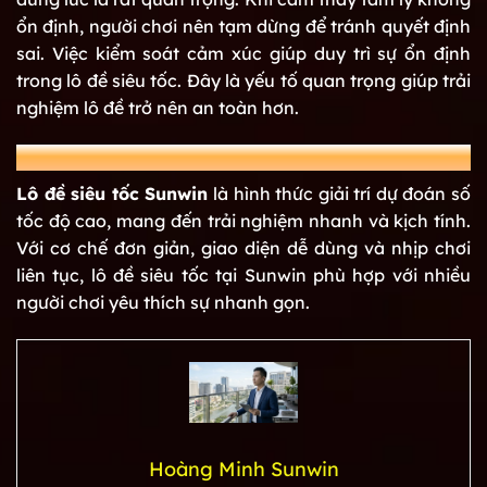
ổn định, người chơi nên tạm dừng để tránh quyết định
sai. Việc kiểm soát cảm xúc giúp duy trì sự ổn định
trong lô đề siêu tốc. Đây là yếu tố quan trọng giúp trải
nghiệm lô đề trở nên an toàn hơn.
Kết luận
Lô đề siêu tốc Sunwin
là hình thức giải trí dự đoán số
tốc độ cao, mang đến trải nghiệm nhanh và kịch tính.
Với cơ chế đơn giản, giao diện dễ dùng và nhịp chơi
liên tục, lô đề siêu tốc tại Sunwin phù hợp với nhiều
người chơi yêu thích sự nhanh gọn.
Hoàng Minh Sunwin