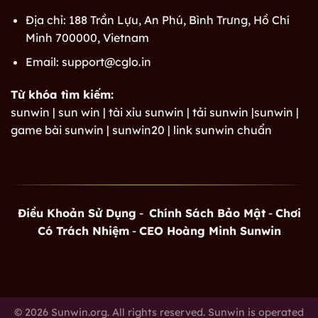
Địa chỉ: 188 Trần Lựu, An Phú, Bình Trưng, Hồ Chí
Minh 700000, Vietnam
Email:
support@cglo.in
Từ khóa tìm kiếm:
sunwin | sun win | tài xỉu sunwin | tải sunwin |sunwin |
game bài sunwin | sunwin20 | link sunwin chuẩn
Điều Khoản Sử Dụng
-
Chính Sách Bảo Mật
-
Chơi
Có Trách Nhiệm
-
CEO Hoàng Minh Sunwin
© 2026 Sunwin.org. All rights reserved. Sunwin is operated