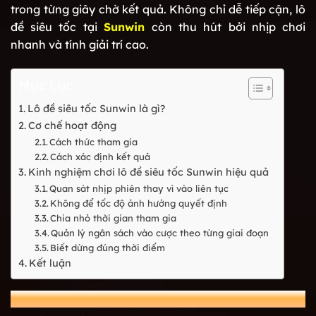
trong từng giây chờ kết quả. Không chỉ dễ tiếp cận, lô
đề siêu tốc tại
Sunwin
còn thu hút bởi nhịp chơi
nhanh và tính giải trí cao.
Mục Lục
Lô đề siêu tốc Sunwin là gì?
Cơ chế hoạt động
Cách thức tham gia
Cách xác định kết quả
Kinh nghiệm chơi lô đề siêu tốc Sunwin hiệu quả
Quan sát nhịp phiên thay vì vào liên tục
Không để tốc độ ảnh hưởng quyết định
Chia nhỏ thời gian tham gia
Quản lý ngân sách vào cược theo từng giai đoạn
Biết dừng đúng thời điểm
Kết luận
Lô đề siêu tốc Sunwin là gì?