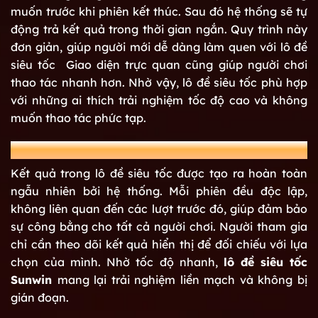
muốn trước khi phiên kết thúc. Sau đó hệ thống sẽ tự
động trả kết quả trong thời gian ngắn. Quy trình này
đơn giản, giúp người mới dễ dàng làm quen với lô đề
siêu tốc Giao diện trực quan cũng giúp người chơi
thao tác nhanh hơn. Nhờ vậy, lô đề siêu tốc phù hợp
với những ai thích trải nghiệm tốc độ cao và không
muốn thao tác phức tạp.
Cách xác định kết quả
Kết quả trong lô đề siêu tốc được tạo ra hoàn toàn
ngẫu nhiên bởi hệ thống. Mỗi phiên đều độc lập,
không liên quan đến các lượt trước đó, giúp đảm bảo
sự công bằng cho tất cả người chơi. Người tham gia
chỉ cần theo dõi kết quả hiển thị để đối chiếu với lựa
chọn của mình. Nhờ tốc độ nhanh,
lô đề siêu tốc
Sunwin
mang lại trải nghiệm liền mạch và không bị
gián đoạn.