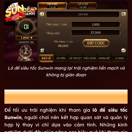
Lô đề siêu tốc Sunwin mang lại trải nghiệm liền mạch và
không bị gián đoạn
Kinh nghiệm chơi lô đề siêu tốc Sunwin
hiệu quả
Để tối ưu trải nghiệm khi tham gia
lô đề siêu tốc
Sunwin
, người chơi nên kết hợp quan sát và quản lý
hợp lý thay vì chỉ dựa vào cảm tính. Những kinh