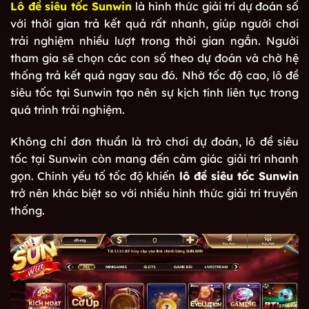
Lô đề siêu tốc Sunwin
là hình thức giải trí dự đoán số
với thời gian trả kết quả rất nhanh, giúp người chơi
trải nghiệm nhiều lượt trong thời gian ngắn. Người
tham gia sẽ chọn các con số theo dự đoán và chờ hệ
thống trả kết quả ngay sau đó. Nhờ tốc độ cao, lô đề
siêu tốc tại Sunwin tạo nên sự kịch tính liên tục trong
quá trình trải nghiệm.
Không chỉ đơn thuần là trò chơi dự đoán, lô đề siêu
tốc tại Sunwin còn mang đến cảm giác giải trí nhanh
gọn. Chính yếu tố tốc độ khiến
lô đề siêu tốc Sunwin
trở nên khác biệt so với nhiều hình thức giải trí truyền
thống.