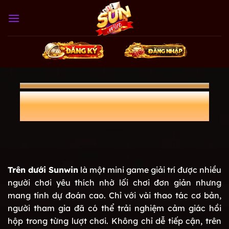
Bỏ
qua
nội
dung
SẢN PHẨM
Trên Dưới Sunwin – Mini Game
Dự Đoán Đầy Kịch Tính
Trên dưới Sunwin
là một mini game giải trí được nhiều
người chơi yêu thích nhờ lối chơi đơn giản nhưng
mang tính dự đoán cao. Chỉ với vài thao tác cơ bản,
người tham gia đã có thể trải nghiệm cảm giác hồi
hộp trong từng lượt chơi. Không chỉ dễ tiếp cận, trên