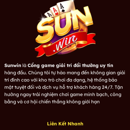
Sunwin
là
Cổng game giải trí đổi thưởng
uy tín
hàng đầu. Chúng tôi tự hào mang đến không gian giải
trí đỉnh cao với kho trò chơi đa dạng, hệ thống bảo
mật tuyệt đối và dịch vụ hỗ trợ khách hàng 24/7. Tận
hưởng ngay trải nghiệm chơi game minh bạch, công
bằng và cơ hội chiến thắng không giới hạn
Liên Kết Nhanh