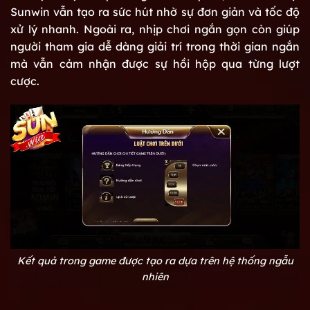
Sunwin vẫn tạo ra sức hút nhờ sự đơn giản và tốc độ
xử lý nhanh. Ngoài ra, nhịp chơi ngắn gọn còn giúp
người tham gia dễ dàng giải trí trong thời gian ngắn
mà vẫn cảm nhận được sự hồi hộp qua từng lượt
cược.
Kết quả trong game được tạo ra dựa trên hệ thống ngẫu
nhiên