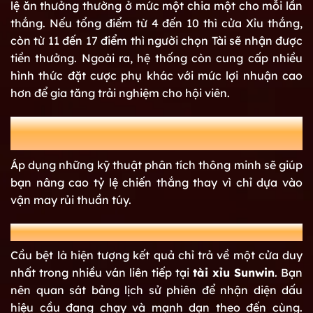
lệ ăn thưởng thường ở mức một chia một cho mỗi lần
thắng. Nếu tổng điểm từ 4 đến 10 thì cửa Xỉu thắng,
còn từ 11 đến 17 điểm thì người chọn Tài sẽ nhận được
tiền thưởng. Ngoài ra, hệ thống còn cung cấp nhiều
hình thức đặt cược phụ khác với mức lợi nhuận cao
hơn để gia tăng trải nghiệm cho hội viên.
Kinh nghiệm soi cầu tài xỉu Sunwin bất
bại từ cao thủ
Áp dụng những kỹ thuật phân tích thông minh sẽ giúp
bạn nâng cao tỷ lệ chiến thắng thay vì chỉ dựa vào
vận may rủi thuần túy.
Soi cầu bệt cực chuẩn
Cầu bệt là hiện tượng kết quả chỉ trả về một cửa duy
nhất trong nhiều ván liên tiếp tại
tài xỉu Sunwin
. Bạn
nên quan sát bảng lịch sử phiên để nhận diện dấu
hiệu cầu đang chạy và mạnh dạn theo đến cùng.