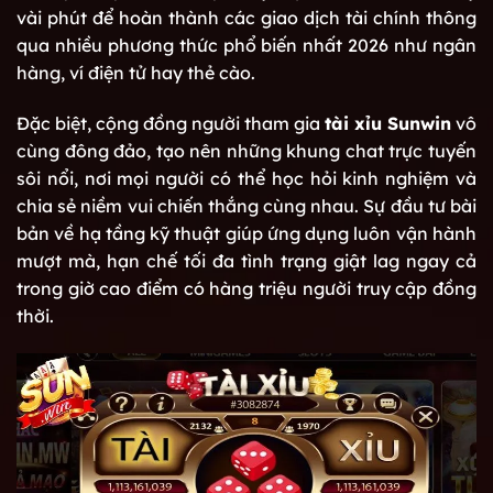
vài phút để hoàn thành các giao dịch tài chính thông
qua nhiều phương thức phổ biến nhất 2026 như ngân
hàng, ví điện tử hay thẻ cào.
Đặc biệt, cộng đồng người tham gia
tài xỉu Sunwin
vô
cùng đông đảo, tạo nên những khung chat trực tuyến
sôi nổi, nơi mọi người có thể học hỏi kinh nghiệm và
chia sẻ niềm vui chiến thắng cùng nhau. Sự đầu tư bài
bản về hạ tầng kỹ thuật giúp ứng dụng luôn vận hành
mượt mà, hạn chế tối đa tình trạng giật lag ngay cả
trong giờ cao điểm có hàng triệu người truy cập đồng
thời.