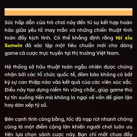
Giới thiệu về sức hút của tài xỉu Sunwin
Sức hấp dẫn của trò chơi này đến từ sự kết hợp hoàn
hảo giữa yếu tố may mắn và những chiến thuật tính
toán đầy kịch tính. Có thể khẳng định rằng
tài xỉu
Sunwin
đã xác lập một tiêu chuẩn mới cho dòng
game cá cược trực tuyến tại thị trường Việt Nam.
Hệ thống sở hữu thuật toán ngẫu nhiên được chứng
nhận bởi các tổ chức quốc tế, đảm bảo không có bất
kỳ sự can thiệp nào vào kết quả của các viên xúc xắc.
Điều này tạo dựng niềm tin vững chắc, giúp game thủ
tự tin xuống tiền mà không lo ngại về vấn đề gian lận
hay dàn xếp tỷ số.
Bên cạnh tính công bằng, tốc độ nạp rút nhanh chóng
cũng là một điểm cộng lớn khiến người chơi luôn ưu
tiên lựa chọn sảnh cược này. Bạn chỉ mất chưa đầy