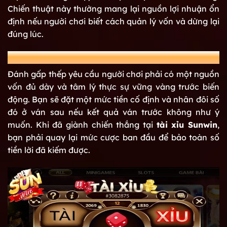
Chiến thuật này thường mang lại nguồn lợi nhuận ổn
định nếu người chơi biết cách quản lý vốn và dừng lại
đúng lúc.
Đánh gấp thếp hiệu quả
Đánh gấp thếp yêu cầu người chơi phải có một nguồn
vốn đủ dày và tâm lý thực sự vững vàng trước biến
động. Bạn sẽ đặt một mức tiền cố định và nhân đôi số
đó ở ván sau nếu kết quả ván trước không như ý
muốn. Khi đã giành chiến thắng tại
tài xỉu Sunwin
,
bạn phải quay lại mức cược ban đầu để bảo toàn số
tiền lời đã kiếm được.