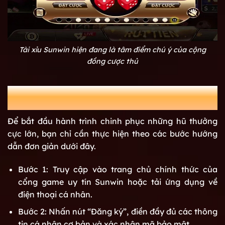
Tài xỉu Sunwin hiện đang là tâm điểm chú ý của cộng
đồng cược thủ
Cách tham gia sảnh cược tài xỉu Sunwin
cho người mới
Để bắt đầu hành trình chinh phục những hũ thưởng
cực lớn, bạn chỉ cần thực hiện theo các bước hướng
dẫn đơn giản dưới đây.
Bước 1: Truy cập vào trang chủ chính thức của
cổng game uy tín Sunwin hoặc tải ứng dụng về
điện thoại cá nhân.
Bước 2: Nhấn nút “Đăng ký”, điền đầy đủ các thông
tin cá nhân cơ bản và xác nhận mã bảo mật.